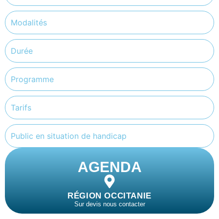
Modalités
Durée
Programme
Tarifs
Public en situation de handicap
AGENDA
RÉGION OCCITANIE
Sur devis nous contacter