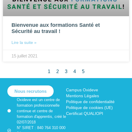
Bienvenue aux formations Santé et
Sécurité au travail !
Lire la suite »
15 juillet 2021
1
2
3
4
5
Campus Oxideve
Nous recrutons
Mentions Légales
Oxideve est un centre de
Politique de confidentialité
formation professionnelle
Politique de cookies (UE)
continue et centre de
Certificat QUALIOPI
formation d'apprentis, créé le
02/07/2018
N° SIRET : 840 764 310 000